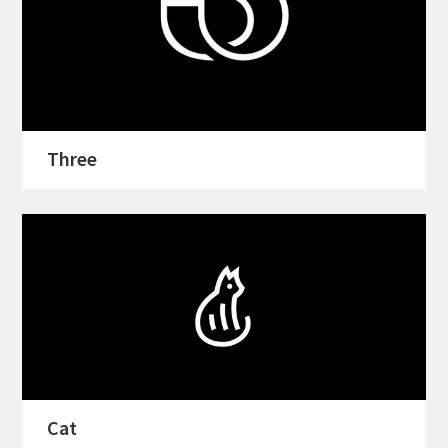
Three
Cat