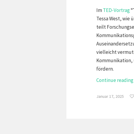
Im
TED-Vortrag
“
Tessa West, wie ü
teilt Forschungs
Kommunikationspr
Auseinandersetzun
vielleicht vermu
Kommunikation, 
fördern.
Continue readin
Januar 17, 2025