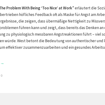
The Problem With Being ‘Too Nice’ at Work
” erläutert die Soz
bertrieben höfliches Feedback oft als Maske für Angst am Arbei
ergebnisse, die zeigen, dass übermäßige Nettigkeit zu Missve
oblemen führen kann und zeigt, dass bereits das Denken an e
g zu physiologisch messbaren Angstreaktionen führt – viel sc
ten würde. West betont die Bedeutung von authentischer und 
um effektiver zusammenzuarbeiten und ein gesundes Arbeits
g →
0