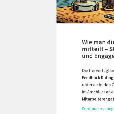
Wie man di
mitteilt – 
und Engag
Die frei verfügba
Feedback Ratings
untersucht den 
im Anschluss an 
Mitarbeitereng
Continue readin