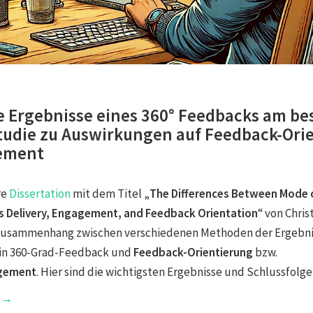
e Ergebnisse eines 360° Feedbacks am be
Studie zu Auswirkungen auf Feedback-Ori
ement
re
Dissertation
mit dem Titel „
The Differences Between Mode 
 Delivery, Engagement, and Feedback Orientation
“ von Chri
Zusammenhang zwischen verschiedenen Methoden der Ergebn
ein 360-Grad-Feedback und
Feedback-Orientierung
bzw.
agement
. Hier sind die wichtigsten Ergebnisse und Schlussfolg
g →