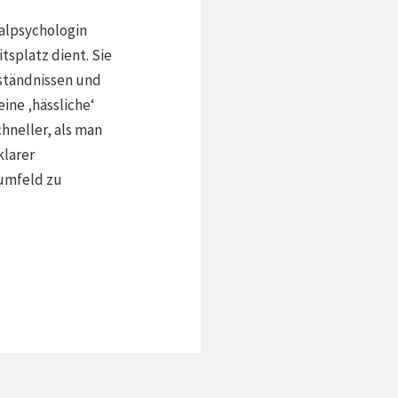
ialpsychologin
tsplatz dient. Sie
rständnissen und
ine ‚hässliche‘
hneller, als man
klarer
umfeld zu