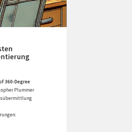
sten
entierung
of 360-Degree
stopher Plummer
isübermittlung
erungen: