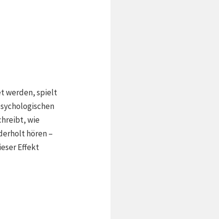
t werden, spielt
psychologischen
chreibt, wie
derholt hören –
ieser Effekt