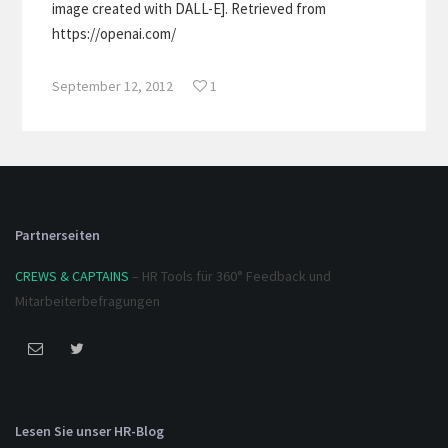
image created with DALL-E]. Retrieved from
https://openai.com/
September 12, 2012
1
Partnerseiten
CREWS & CAPTAINS
– HR Tools für 360° Feedback und
Mitarbeiterbefragungen
Lesen Sie unser HR-Blog