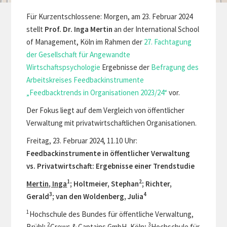
Für Kurzentschlossene: Morgen, am 23. Februar 2024
stellt
Prof. Dr. Inga Mertin
an der International School
of Management, Köln im Rahmen der
27. Fachtagung
der Gesellschaft für Angewandte
Wirtschaftspsychologie
Ergebnisse der
Befragung des
Arbeitskreises Feedbackinstrumente
„Feedbacktrends in Organisationen 2023/24“
vor.
Der Fokus liegt auf dem Vergleich von öffentlicher
Verwaltung mit privatwirtschaftlichen Organisationen.
Freitag, 23. Februar 2024, 11.10 Uhr:
Feedbackinstrumente in öffentlicher Verwaltung
vs. Privatwirtschaft: Ergebnisse einer Trendstudie
1
2
Mertin, Inga
; Holtmeier, Stephan
; Richter,
3
4
Gerald
; van den Woldenberg, Julia
1
Hochschule des Bundes für öffentliche Verwaltung,
2
3
Brühl;
Crews & Captains GmbH, Köln;
Hochschule für