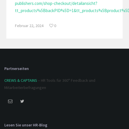
publishers.com/shop-checkout/detailansicht?
tt_products%5BbackPID%5D=1&tt_products%5Bproduct%5D=
Februar 22, 2024
0
Partnerseiten
CREWS & CAPTAINS
– HR Tools für 360° Feedback und
Mitarbeiterbefragungen
Lesen Sie unser HR-Blog