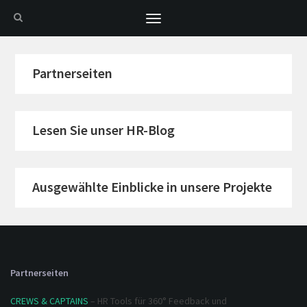
Toggle
navigation
Partnerseiten
Lesen Sie unser HR-Blog
Ausgewählte Einblicke in unsere Projekte
Partnerseiten
CREWS & CAPTAINS
– HR Tools für 360° Feedback und