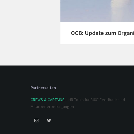
OCB: Update zum Organiz
Partnerseiten
CREWS & CAPTAINS
– HR Tools für 360° Feedback und
Mitarbeiterbefragungen