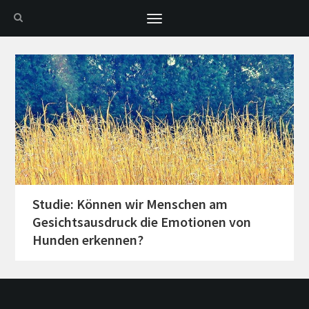
Toggle
navigation
Studie: Können wir Menschen am
Gesichtsausdruck die Emotionen von
Hunden erkennen?