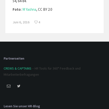
54, 64-84.
Foto:
M Yashna
, CC BY 2.0
Juni 6, 2016
4
Partnerseiten
CREWS & CAPTAINS
– HR Tools für 360° Feedback und
Mitarbeiterbefragungen
Lesen Sie unser HR-Blog