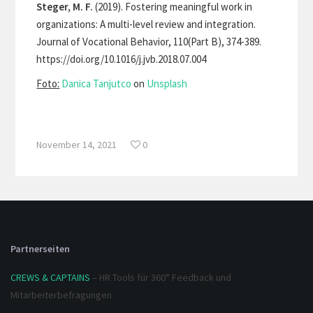
Steger, M. F.
(2019). Fostering meaningful work in
organizations: A multi-level review and integration.
Journal of Vocational Behavior, 110(Part B), 374-389.
https://doi.org/10.1016/j.jvb.2018.07.004
Foto:
Danica Tanjutco
on
Unsplash
November 14, 2021
0
Partnerseiten
CREWS & CAPTAINS
– HR Tools für 360° Feedback und
Mitarbeiterbefragungen