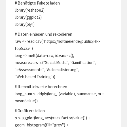
# Benötigte Pakete laden
library(reshape2)
library(ggplot2)
library(plyr)
# Daten einlesen und rekodieren
raw <- read.csv("https://holtmeier.de/public/HR-
top5.csv")
long <- melt(data=raw, id.vars=c(),
measure.vars=c("Social.Media", "Gamification",
"eAssessments", "Automatisierung",
"Web.based.Training"))
# Itemmittelwerte berechnen
long_sum <- ddply(long, .(variable), summarise, m =
mean(value))
# Grafik erstellen
p <- ggplot(long, aes(x=as.factor(value))) +
geom_histogram(fill="grey") +