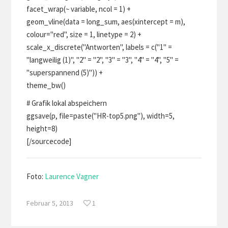
facet_wrap(~ variable, ncol = 1) +
geom_vline(data = long_sum, aes(xintercept = m),
colour="red", size = 1, linetype = 2) +
scale_x_discrete("Antworten", labels = c("1" =
"langweilig (1)", "2" = "2", "3" = "3", "4" = "4", "5" =
"superspannend (5)")) +
theme_bw()
# Grafik lokal abspeichern
ggsave(p, file=paste("HR-top5.png"), width=5,
height=8)
[/sourcecode]
Foto:
Laurence Vagner
Februar 5, 2013
1